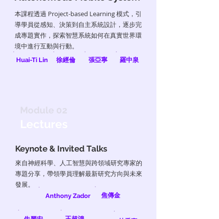
本課程透過 Project-based Learning 模式，引
導學員從感知、決策到自主系統設計，逐步完
成專題實作，探索智慧系統如何在真實世界環
境中進行互動與行動。
Huai-Ti Lin
徐經倫
張亞寧
羅中泉
Module 02
Lectures
Keynote & Invited Talks
來自神經科學、人工智慧與跨領域研究專家的
專題分享，帶領學員理解最新研究方向與未來
發展。
焦傳金
Anthony Zador
王超鴻