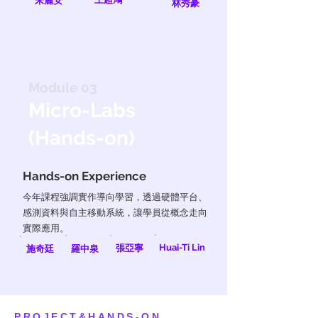
朱麗安
林秀豪
Module 03
Micro-Labs
(Hands-on)
Hands-on Experience
今年課程強調實作導向學習，透過硬體平台、
感測資料與自主移動系統，讓學員從概念走向
實際應用。
Huai-Ti Lin
張亞寧
施奇廷
羅中泉
PROJECT&HANDS-ON