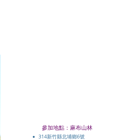
。
參加地點：麻布山林
314新竹縣北埔鄉6號