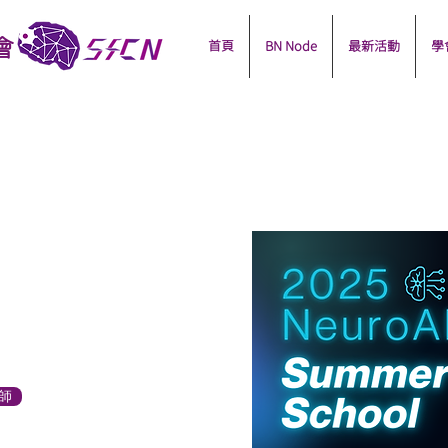
會
首頁
BN Node
最新活動
學
師