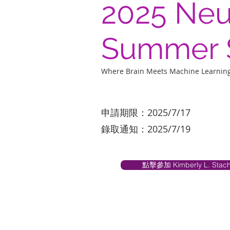
2025 Neu
Summer 
Where Brain Meets Machine Learnin
申請期限：2025/7/17
錄取通知：2025/7/19
點擊參加 Kimberly L. Stache