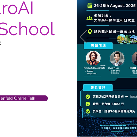
roAI
School
g
nfeld Online Talk